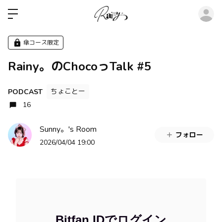
ロ
傘コース限定
Rainy。のChocoっTalk #5
ちょことー
PODCAST
16
Sunny。's Room
フォロー
2026/04/04 19:00
Bitfan IDでログイン