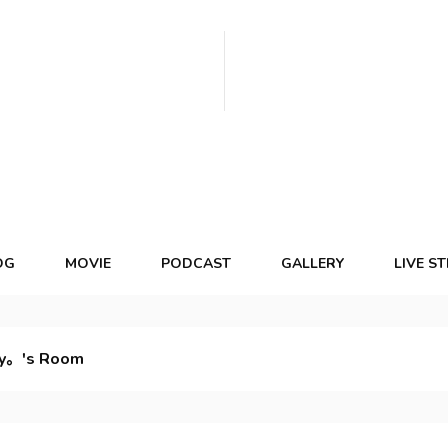
OG
MOVIE
PODCAST
GALLERY
LIVE S
y。's Room