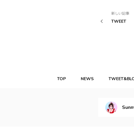
新しい記事
TWEET
TOP
NEWS
TWEET&BL
Sunn