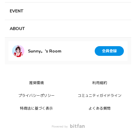
0
EVENT
ライ
3ヶ月前
ABOUT
約束通りにBlogありがと！！
みんなのコメントでよだれ垂らしてるの可愛いすぎる〜💞
Rainy。ちゃんの前世ぜったいパブロフの犬だよ！！🙂‍↕️ｳﾝ
Sunny。's Room
会員登録
ｳﾝ
昨日は「煮込みハンバーグ」だったんだね✨
モッツァレラチーズまで…美味しそう🤤
デニーズねだるのかわいい〜💕
推奨環境
利用規約
Rainy。ちゃんが教えてくれたハンバーグすごく美味しか
った！！
プライバシーポリシー
コミュニティガイドライン
デニーズといえばハンバーグなんだね😊
特商法に基づく表示
よくある質問
2点！！ぜんぜんいいじゃん♪💮
もう2問は理解してるんだから
Powered by
あと８問だけだね✨この調子だよ！！👏