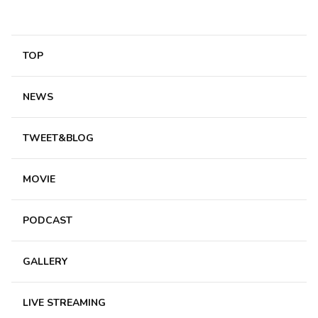
0
かわにー
TOP
3ヶ月前
BLOG更新ありがとうございます!
レッスンもテストも頑張っていて、すごいなと思います👏
NEWS
楽しいお話も聞けてよかったです😄
煮込みハンバーグ食べたくなっちゃいました笑
0
TWEET&BLOG
ごましおのさっちゃん
MOVIE
3ヶ月前
Rainy。ちゃんおはよう!
PODCAST
近況報告ありがとう
煮込みハンバーグ美味しそう
ダンスレッスンお疲れ様
GALLERY
映画見れてよかったね
今日は海老名イオンに行ってきます
LIVE STREAMING
これから電車です