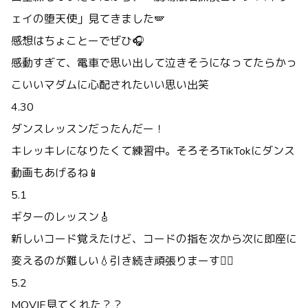
ェイの堕天使」見てきました🪽
感想はちょことーでぜひ🎧
感動すぎて、電車で思い出して泣きそうになってたらかっ
こいいマダムに心配されたいい思い出笑
4.30
ダンスレッスンだったんだー！
キレッキレになりたくて練習中。そろそろTikTokにダンス
動画もあげるね📱
5.1
ギターのレッスン🎸
新しいコード覚えたけど、コードの指を次から次に即座に
変えるのが難しい💧引き続き頑張りまーす❤️‍🔥
5.2
MOVIE見てくれた？？