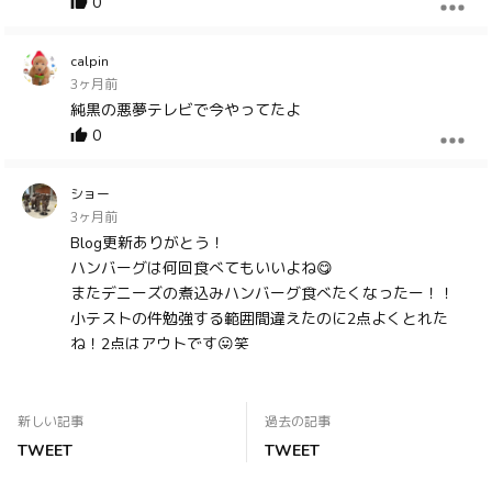
0
calpin
3ヶ月前
純黒の悪夢テレビで今やってたよ
0
ショー
3ヶ月前
Blog更新ありがとう！
ハンバーグは何回食べてもいいよね😋
またデニーズの煮込みハンバーグ食べたくなったー！！
小テストの件勉強する範囲間違えたのに2点よくとれた
ね！2点はアウトです😛笑
でも勉強にダンスレッスンギターレッスン毎日頑張ってて
えらい💃🎸
コナンコンサートでRainy。ちゃんに会えるの楽しみにし
新しい記事
過去の記事
てます！
TWEET
TWEET
それまで頑張る✊❤️‍🔥