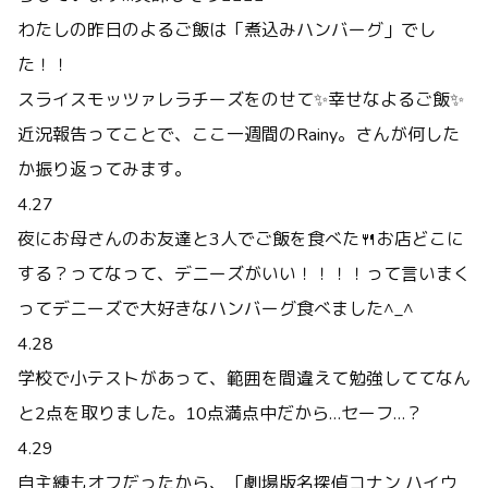
わたしの昨日のよるご飯は「煮込みハンバーグ」でし
た！！
スライスモッツァレラチーズをのせて✨幸せなよるご飯✨
近況報告ってことで、ここ一週間のRainy。さんが何した
か振り返ってみます。
4.27
夜にお母さんのお友達と3人でご飯を食べた🍴お店どこに
する？ってなって、デニーズがいい！！！！って言いまく
ってデニーズで大好きなハンバーグ食べました^_^
4.28
学校で小テストがあって、範囲を間違えて勉強しててなん
と2点を取りました。10点満点中だから…セーフ…？
4.29
自主練もオフだったから、「劇場版名探偵コナン ハイウ